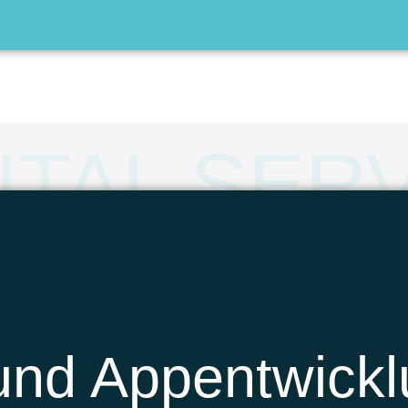
ITAL SER
und Appentwick