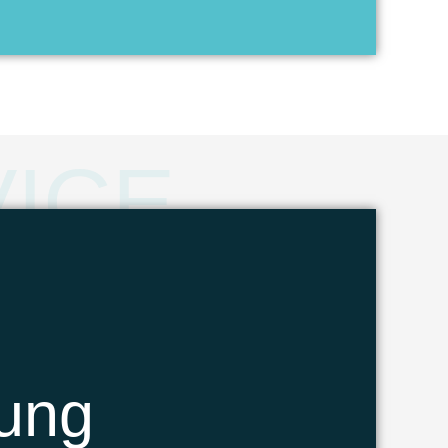
VICE
lung