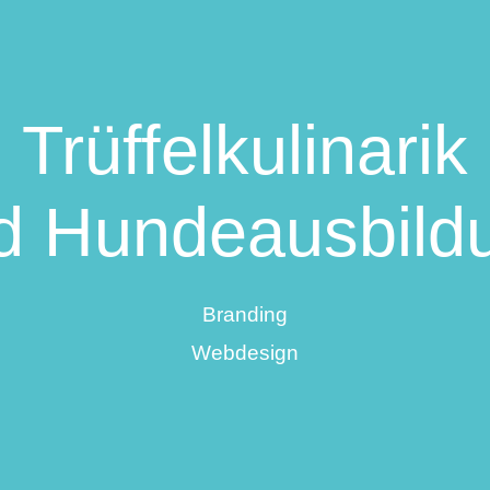
Trüffelkulinarik
d Hundeausbild
Branding
Webdesign